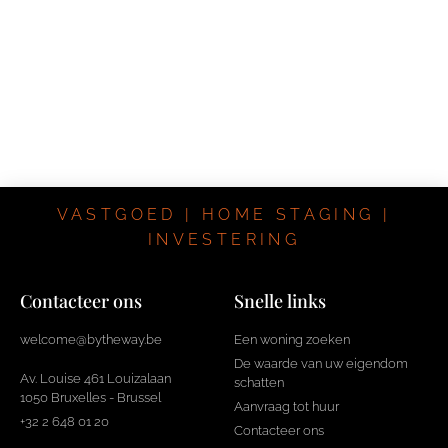
VASTGOED | HOME STAGING |
INVESTERING
Contacteer ons
Snelle links
welcome@bytheway.be
Een woning zoeken
De waarde van uw eigendom
Av. Louise 461 Louizalaan
schatten
1050 Bruxelles - Brussel
Aanvraag tot huur
+32 2 648 01 20
Contacteer ons