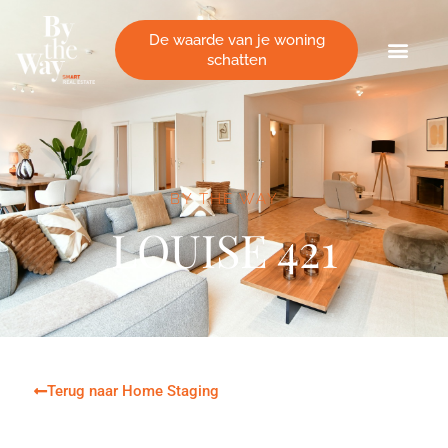
Cookies beheer paneel
De waarde van je woning
schatten
BY THE WAY
LOUISE 421
Terug naar Home Staging