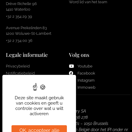
Word lid van het team
Drève Richelle 96
1410 Waterloo
+32 2 354 29 39
Avenue Prekelinden 83
1200 Woluwe-St-Lambert
+32 2 734 00 36
Legale informatie
Volg ons
Privacybeleid
Youtube
Notificatiebeleid
Facebook
Cookies
Instagram
Immoweb
Deze site maakt gebruik
van cookies en geeft u
controle over wat u wilt
Real Estate Gallery SA
activeren
Bedrijf nr. : 0751 936 278
Hoofdkantoor : Louizalaan 461 – 1050 Brussels
Vastgoedmakelaar – makelaar erkend in België door het IPI onder nr.
OK, accepteer alle