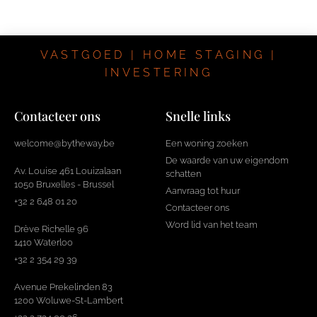
VASTGOED | HOME STAGING |
INVESTERING
Contacteer ons
Snelle links
welcome@bytheway.be
Een woning zoeken
De waarde van uw eigendom
Av. Louise 461 Louizalaan
schatten
1050 Bruxelles - Brussel
Aanvraag tot huur
+32 2 648 01 20
Contacteer ons
Word lid van het team
Drève Richelle 96
1410 Waterloo
+32 2 354 29 39
Avenue Prekelinden 83
1200 Woluwe-St-Lambert