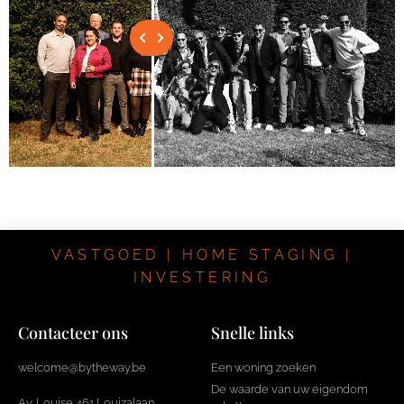
VASTGOED | HOME STAGING |
INVESTERING
Contacteer ons
Snelle links
welcome@bytheway.be
Een woning zoeken
De waarde van uw eigendom
Av. Louise 461 Louizalaan