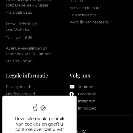
schatten
1050 Bruxelles - Brussel
Aanvraag tot huur
+32 2 648 01 20
Contacteer ons
Word lid van het team
Drève Richelle 96
1410 Waterloo
+32 2 354 29 39
Avenue Prekelinden 83
1200 Woluwe-St-Lambert
+32 2 734 00 36
Legale informatie
Volg ons
Privacybeleid
Youtube
Notificatiebeleid
Facebook
Cookies
Instagram
Immoweb
Deze site maakt gebruik
van cookies en geeft u
controle over wat u wilt
Real Estate Gallery SA