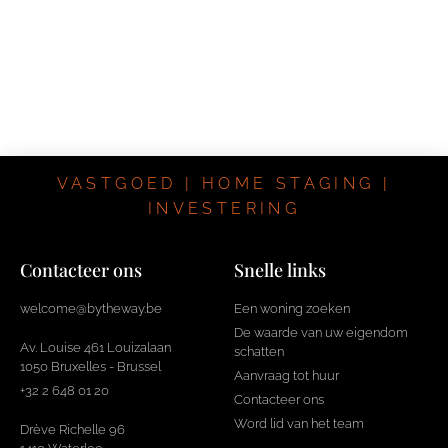
VASTGOED | HOME STAGING |
INVESTERING
Contacteer ons
Snelle links
welcome@bytheway.be
Een woning zoeken
De waarde van uw eigendom
Av. Louise 461 Louizalaan
schatten
1050 Bruxelles - Brussel
Aanvraag tot huur
+32 2 648 01 20
Contacteer ons
Word lid van het team
Drève Richelle 96