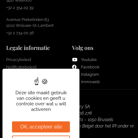
1410 Waterloo
+32 2 354 29 39
Avenue Prekelinden 83
1200 Woluwe-St-Lambert
+32 2 734 00 36
Legale informatie
Volg ons
Privacybeleid
Youtube
Notificatiebeleid
Facebook
Cookies
Instagram
Immoweb
Deze site maakt gebruik
van cookies en geeft u
controle over wat u wilt
Real Estate Gallery SA
activeren
Bedrijf nr. : 0751 936 278
Hoofdkantoor : Louizalaan 461 – 1050 Brussels
Vastgoedmakelaar – makelaar erkend in België door het IPI onder nr.
OK, accepteer alle
508.226