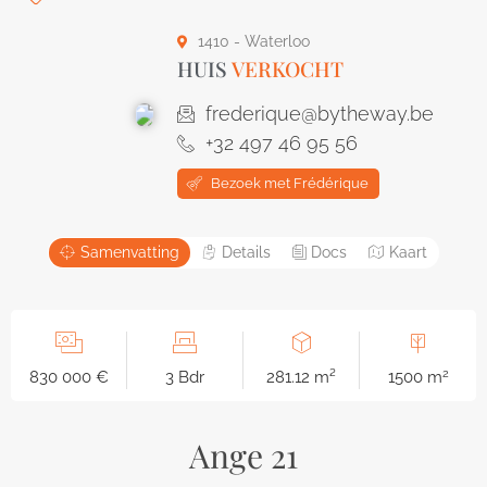
1410 - Waterloo
HUIS
VERKOCHT
frederique@bytheway.be
+32 497 46 95 56
Bezoek met Frédérique
Samenvatting
Details
Docs
Kaart
2
830 000 €
3 Bdr
281.12 m²
1500 m
Ange 21