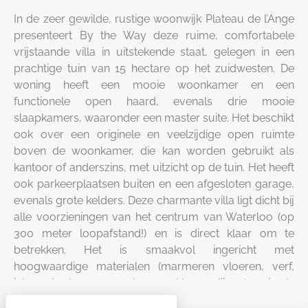
In de zeer gewilde, rustige woonwijk Plateau de l’Ange
presenteert By the Way deze ruime, comfortabele
vrijstaande villa in uitstekende staat, gelegen in een
prachtige tuin van 15 hectare op het zuidwesten. De
woning heeft een mooie woonkamer en een
functionele open haard, evenals drie mooie
slaapkamers, waaronder een master suite. Het beschikt
ook over een originele en veelzijdige open ruimte
boven de woonkamer, die kan worden gebruikt als
kantoor of anderszins, met uitzicht op de tuin. Het heeft
ook parkeerplaatsen buiten en een afgesloten garage,
evenals grote kelders. Deze charmante villa ligt dicht bij
alle voorzieningen van het centrum van Waterloo (op
300 meter loopafstand!) en is direct klaar om te
betrekken. Het is smaakvol ingericht met
hoogwaardige materialen (marmeren vloeren, verf,
inbouwkasten, op maat gemaakte gordijnen) en is als
volgt ingedeeld: Begane grond: hal, garderobe, toilet,