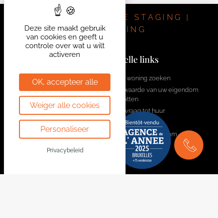
volgende link: https://bytheway.immo/bien/cerf-3/ .
Voor informatie en bezoeken, neem contact op met –
VASTGOED | HOME STAGING |
Deze site maakt gebruik
Frédérique: 0497 469 556 –
frederique@bytheway.be
.
INVESTERING
van cookies en geeft u
controle over wat u wilt
activeren
Contacteer ons
Snelle links
welcome@bytheway.be
Een woning zoeken
OK, accepteer alle
De waarde van uw eigendom
Av. Louise 461 Louizalaan
schatten
Weiger alle cookies
1050 Bruxelles - Brussel
Aanvraag tot huur
+32 2 648 01 20
Contacteer ons
Personaliseer
Word lid van het team
Drève Richelle 96
1410 Waterloo
Privacybeleid
+32 2 354 29 39
Avenue Prekelinden 83
1200 Woluwe-St-Lambert
+32 2 734 00 36