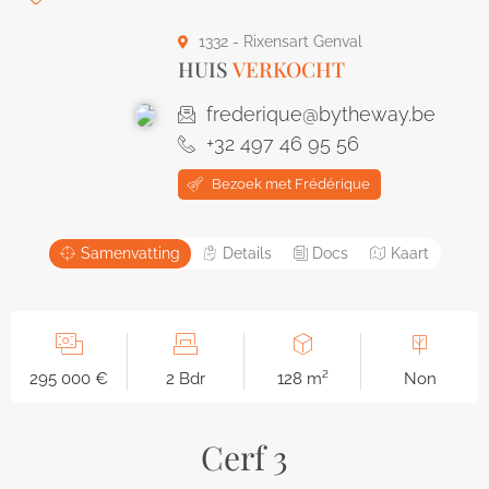
1332 - Rixensart Genval
HUIS
VERKOCHT
frederique@bytheway.be
+32 497 46 95 56
Bezoek met Frédérique
Samenvatting
Details
Docs
Kaart
295 000 €
2 Bdr
128 m²
Non
Cerf 3