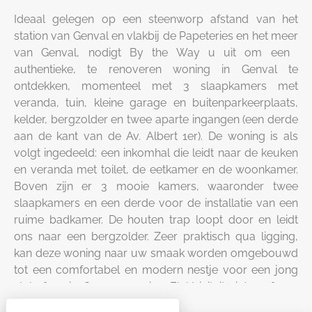
Ideaal gelegen op een steenworp afstand van het
station van Genval en vlakbij de Papeteries en het meer
van Genval, nodigt By the Way u uit om een ​​
authentieke, te renoveren woning in Genval te
ontdekken, momenteel met 3 slaapkamers met
veranda, tuin, kleine garage en buitenparkeerplaats,
kelder, bergzolder en twee aparte ingangen (een derde
aan de kant van de Av. Albert 1er). De woning is als
volgt ingedeeld: een inkomhal die leidt naar de keuken
en veranda met toilet, de eetkamer en de woonkamer.
Boven zijn er 3 mooie kamers, waaronder twee
slaapkamers en een derde voor de installatie van een
ruime badkamer. De houten trap loopt door en leidt
ons naar een bergzolder. Zeer praktisch qua ligging,
kan deze woning naar uw smaak worden omgebouwd
tot een comfortabel en modern nestje voor een jong
stel of gezin. Gasverwarming. Elektriciteit niet conform,
PEB G. Alle informatie (plannen, video, 3D-tour) via de