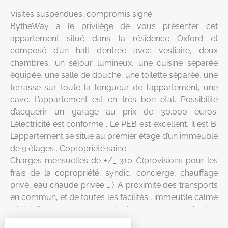
Visites suspendues, compromis signé.
BytheWay a le privilège de vous présenter cet
appartement situé dans la résidence Oxford et
composé d’un hall d’entrée avec vestiaire, deux
chambres, un séjour lumineux, une cuisine séparée
équipée, une salle de douche, une toilette séparée, une
terrasse sur toute la longueur de l’appartement, une
cave. L’appartement est en très bon état. Possibilité
d’acquérir un garage au prix de 30.000 euros.
L’électricité est conforme . Le PEB est excellent, il est B.
L’appartement se situe au premier étage d’un immeuble
de 9 étages . Copropriété saine.
Charges mensuelles de +/_ 310 €(provisions pour les
frais de la copropriété, syndic, concierge, chauffage
privé, eau chaude privée ….). A proximité des transports
en commun, et de toutes les facilités , immeuble calme
. N’hésitez pas à me contacter pour convenir d’un
rendez-vous