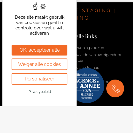
VASTGOED | HOME STAGING |
Deze site maakt gebruik
INVESTERING
van cookies en geeft u
controle over wat u wilt
activeren
Contacteer ons
Snelle links
welcome@bytheway.be
Een woning zoeken
OK, accepteer alle
De waarde van uw eigendom
Av. Louise 461 Louizalaan
schatten
Weiger alle cookies
1050 Bruxelles - Brussel
Aanvraag tot huur
+32 2 648 01 20
Contacteer ons
Personaliseer
Word lid van het team
Drève Richelle 96
1410 Waterloo
Privacybeleid
+32 2 354 29 39
Avenue Prekelinden 83
1200 Woluwe-St-Lambert
+32 2 734 00 36