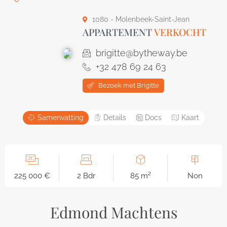
1080 - Molenbeek-Saint-Jean
APPARTEMENT
VERKOCHT
brigitte@bytheway.be
+32 478 69 24 63
Bezoek met Brigitte
Samenvatting
Details
Docs
Kaart
225 000 €
2 Bdr
85 m²
Non
Edmond Machtens