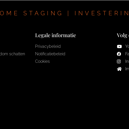
OME STAGING | INVESTERI
Legale informatie
Volg
Privacybeleid
Y
dom schatten
Notificatiebeleid
F
Cookies
I
I