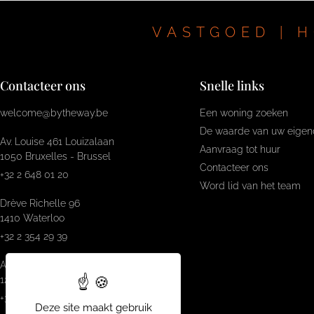
VASTGOED | H
Contacteer ons
Snelle links
welcome@bytheway.be
Een woning zoeken
De waarde van uw eigen
Av. Louise 461 Louizalaan
Aanvraag tot huur
1050 Bruxelles - Brussel
Contacteer ons
+32 2 648 01 20
Word lid van het team
Drève Richelle 96
1410 Waterloo
+32 2 354 29 39
Avenue Prekelinden 83
1200 Woluwe-St-Lambert
+32 2 734 00 36
Deze site maakt gebruik