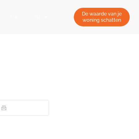
De waarde van je
Contact
NL
woning schatten