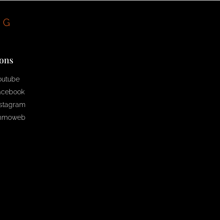
NG
 ons
outube
acebook
nstagram
mmoweb