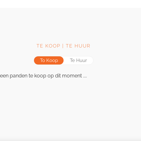
TE KOOP | TE HUUR
To Koop
Te Huur
een panden te koop op dit moment ....
Geen panden te huur