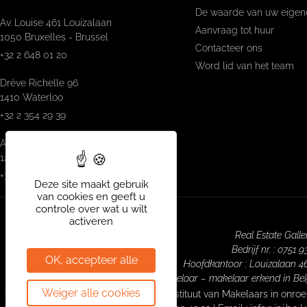
De waarde van uw eigen
Av. Louise 461 Louizalaan
Aanvraag tot huur
1050 Bruxelles - Brussel
Contacteer ons
+32 2 648 01 20
Word lid van het team
Drève Richelle 96
1410 Waterloo
+32 2 354 29 39
Avenue Prekelinden 83
1200 Woluwe-St-Lambert
+32 2 734 00 36
Deze site maakt gebruik
van cookies en geeft u
controle over wat u wilt
activeren
Real Estate Gall
Bedrijf nr. : 0751 
OK, accepteer alle
Hoofdkantoor : Louizalaan 46
Vastgoedmakelaar – makelaar erkend in Belgi
Weiger alle cookies
Toezichthoudende autoriteit: Beroepsinstituut van Makelaars in onro