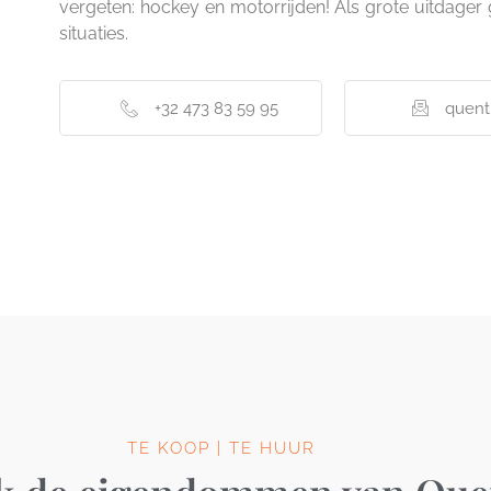
vergeten: hockey en motorrijden! Als grote uitdager gee
situaties.
+32 473 83 59 95
quent
TE KOOP | TE HUUR