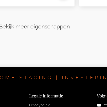
Bekijk meer eigenschappen
Bekijk meer eigenschappen
OME STAGING | INVESTERI
Legale informatie
Volg
Privacybeleid
Y