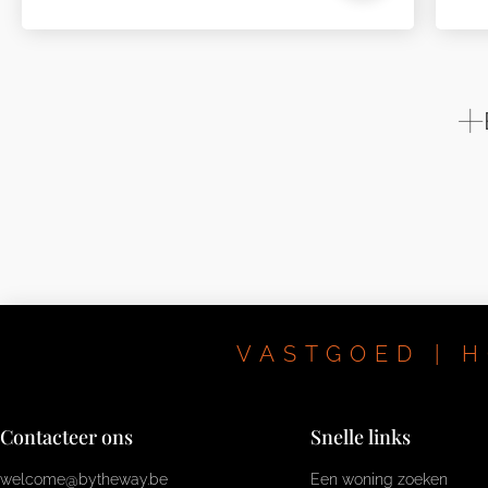
VASTGOED | H
Contacteer ons
Snelle links
welcome@bytheway.be
Een woning zoeken