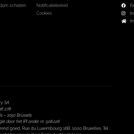
dom schatten
Notificatiebeleid
F
Cookies
I
I
ery SA
936 278
1 – 1050 Brussels
ë door het IPI onder nr. 508.226
erend goed, Rue du Luxembourg 16B, 1000 Bruxelles. Tel :