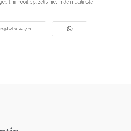
ft hij nooit op, zelfs niet in de moeilijkste
in@bytheway.be