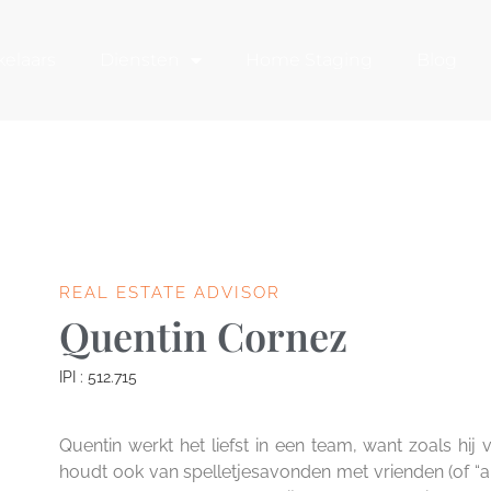
elaars
Diensten
Home Staging
Blog
REAL ESTATE ADVISOR
Quentin Cornez
IPI : 512.715
Quentin werkt het liefst in een team, want zoals hij
houdt ook van spelletjesavonden met vrienden (of “au