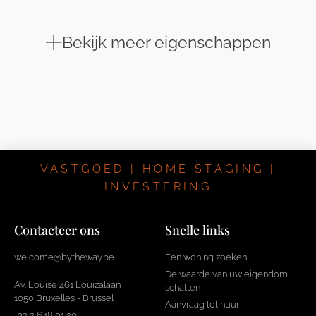
Bekijk meer eigenschappen
Bekijk meer eigenschappen
VASTGOED | HOME STAGING |
INVESTERING
Contacteer ons
Snelle links
welcome@bytheway.be
Een woning zoeken
De waarde van uw eigendom
Av. Louise 461 Louizalaan
schatten
1050 Bruxelles - Brussel
Aanvraag tot huur
+32 2 648 01 20