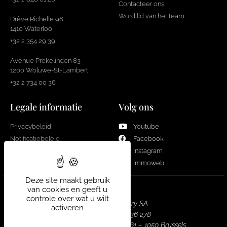
Contacteer ons
Word lid van het team
Drève Richelle 96
1410 Waterloo
+32 2 354 29 39
Avenue Prekelinden 83
1200 Woluwe-St-Lambert
+32 2 734 00 36
Legale informatie
Volg ons
Privacybeleid
Youtube
Notificatiebeleid
Facebook
Cookies
Instagram
Immoweb
Deze site maakt gebruik
van cookies en geeft u
controle over wat u wilt
Real Estate Gallery SA
activeren
Bedrijf nr. : 0751 936 278
Hoofdkantoor : Louizalaan 461 – 1050 Brussels