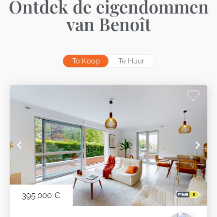
Ontdek de eigendommen
van Benoît
To Koop
Te Huur
VERHUURD
395 000 €
1 326 € /Maand