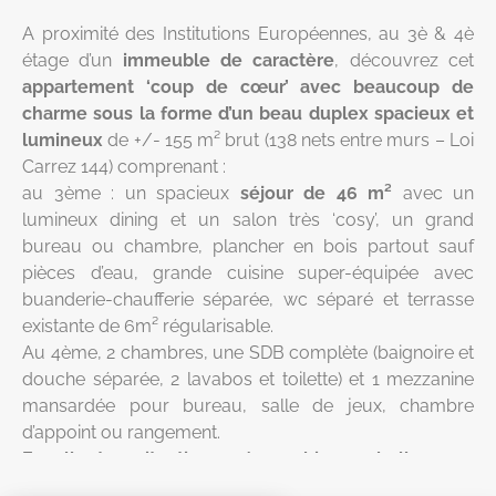
A proximité des Institutions Européennes, au 3è & 4è
étage d’un
immeuble de caractère
, découvrez cet
appartement ‘coup de cœur’ avec beaucoup de
charme sous la forme d’un beau duplex spacieux et
lumineux
de +/- 155 m² brut (138 nets entre murs – Loi
Carrez 144) comprenant :
au 3ème : un spacieux
séjour de 46 m²
avec un
lumineux dining et un salon très ‘cosy’, un grand
bureau ou chambre, plancher en bois partout sauf
pièces d’eau, grande cuisine super-équipée avec
buanderie-chaufferie séparée, wc séparé et terrasse
existante de 6m² régularisable.
Au 4ème, 2 chambres, une SDB complète (baignoire et
douche séparée, 2 lavabos et toilette) et 1 mezzanine
mansardée pour bureau, salle de jeux, chambre
d’appoint ou rangement.
Excellente situation géographique, belle vue
dégagée sans vis-à-vis à l’arrière
(sud-ouest), beaux