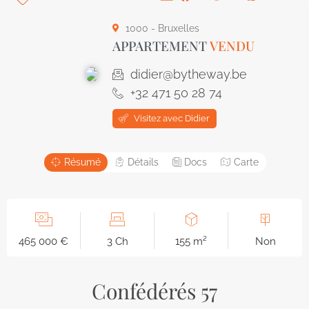
1000 - Bruxelles
APPARTEMENT
VENDU
didier@bytheway.be
+32 471 50 28 74
Visitez avec Didier
Résumé
Détails
Docs
Carte
465 000 €
3 Ch
155 m²
Non
Confédérés 57