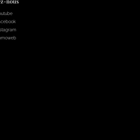
ez-nous
outube
acebook
nstagram
mmoweb