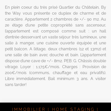
En plein coeur du très prisé Quartier du Châtelain, By
the Way vous présente ce duplex de charme et de
caractère. Appartement 2 chambres de +/- 90 m2. Au
2e étage d’une petite copropriété sans ascenseur,
l’appartement est composé comme suit : un hall
d’entrée desservant un vaste séjour très lumineux, une
salle à manger, une cuisine ouverte équipée et une
petit balcon. A l’étage, deux chambres (12 et 13m2) et
une salle de bain avec douche et bain. L’appartement
dispose d’une cave de +/- 8m2. PEB: G. Châssis double
vitrage. Loyer : 1.175€/mois. Charges : Provision de
200€/mois (communs, chauffage et eau privatifs).
Libre immédiatement. Bail minimum 3 ans. A visiter
sans tarder!
IMMOBILIER | HOME STAGING |