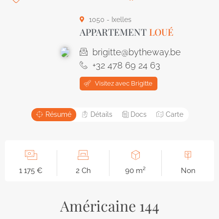
1050 - Ixelles
APPARTEMENT
LOUÉ
brigitte@bytheway.be
+32 478 69 24 63
Visitez avec Brigitte
Résumé
Détails
Docs
Carte
1 175 €
2 Ch
90 m²
Non
Américaine 144