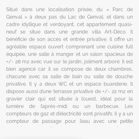
Situé dans une localisation prisée, du « Parc de
Genval » à deux pas du Lac de Genval, et dans un
cadre idyllique et verdoyant, cet appartement quasi-
neuf se situe dans une grande villa Art-Déco. Il
bénéficie de son accès et entrée privative. Il offre un
agréable espace ouvert comprenant une cuisine full
équipée, une salle à manger et un salon spacieux de
+/- 28 m2 avec vue sur le jardin, joliment arboré. Il est
bien agencé car il se compose de deux chambres,
chacune avec sa salle de bain ou salle de douche
privative. Il y a deux WC et un espace buanderie. Il
dispose aussi d’une terrasse privative de +/- 22 m2 en
gravier clair qui est située à l’ouest, idéal pour la
lumière de l’après-midi ou un barbecue. Les
compteurs de gaz et d’électricité sont privatifs. Il y a un
compteur de passage pour l’eau avec une petite
provision mensuelle de 40 euros par mois par
personne L’entretien de l’allée, la taille des haies et jardin