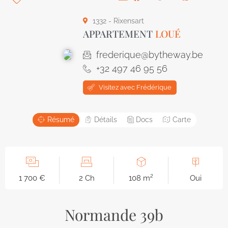
1332 - Rixensart
APPARTEMENT
LOUÉ
frederique@bytheway.be
+32 497 46 95 56
Visitez avec Frédérique
Résumé
Détails
Docs
Carte
1 700 €
2 Ch
108 m²
Oui
Normande 39b