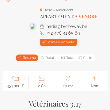
1070 - Anderlecht
APPARTEMENT
À VENDRE
nadia@bytheway.be
+32 478 41 65 69
Visitez avec Nadia
Résumé
Détails
Docs
Carte
454 000 €
2 Ch
111 m²
Non
Vétérinaires 3.17