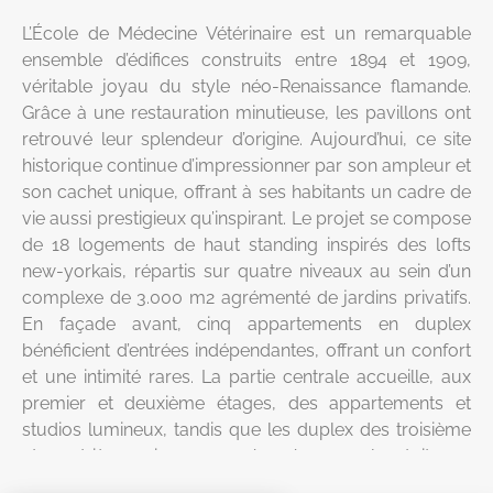
L’École de Médecine Vétérinaire est un remarquable
ensemble d’édifices construits entre 1894 et 1909,
véritable joyau du style néo-Renaissance flamande.
Grâce à une restauration minutieuse, les pavillons ont
retrouvé leur splendeur d’origine. Aujourd’hui, ce site
historique continue d’impressionner par son ampleur et
son cachet unique, offrant à ses habitants un cadre de
vie aussi prestigieux qu’inspirant. Le projet se compose
de 18 logements de haut standing inspirés des lofts
new-yorkais, répartis sur quatre niveaux au sein d’un
complexe de 3.000 m2 agrémenté de jardins privatifs.
En façade avant, cinq appartements en duplex
bénéficient d’entrées indépendantes, offrant un confort
et une intimité rares. La partie centrale accueille, aux
premier et deuxième étages, des appartements et
studios lumineux, tandis que les duplex des troisième
et quatrième niveaux, aménagés sous les toitures,
dévoilent la charpente métallique d’origine de style