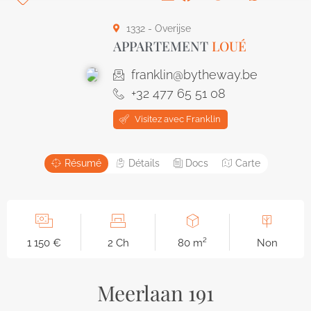
1332 - Overijse
APPARTEMENT
LOUÉ
franklin@bytheway.be
+32 477 65 51 08
Visitez avec Franklin
Résumé
Détails
Docs
Carte
1 150 €
2 Ch
80 m²
Non
Meerlaan 191