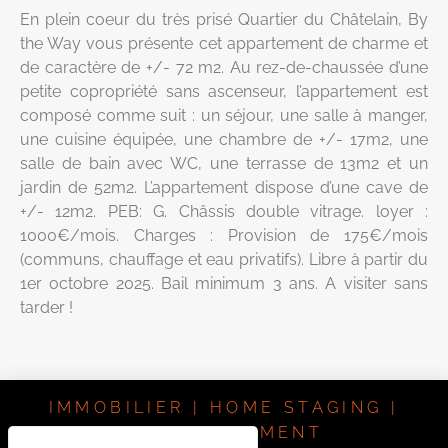
En plein coeur du très prisé Quartier du Châtelain, By
the Way vous présente cet appartement de charme et
de caractère de +/- 72 m2. Au rez-de-chaussée d’une
petite copropriété sans ascenseur, l’appartement est
composé comme suit : un séjour, une salle à manger,
une cuisine équipée, une chambre de +/- 17m2, une
salle de bain avec WC, une terrasse de 13m2 et un
jardin de 52m2. L’appartement dispose d’une cave de
+/- 12m2. PEB: G. Châssis double vitrage. loyer :
1000€/mois. Charges : Provision de 175€/mois
(communs, chauffage et eau privatifs). Libre à partir du
1er octobre 2025. Bail minimum 3 ans. A visiter sans
tarder !
IMMOBILIER | HOME STAGING |
INVESTISSEMENT