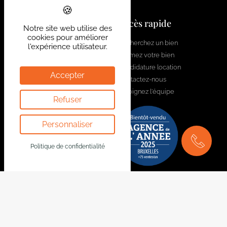
Contactez-nous
Accès rapide
Notre site web utilise des
cookies pour améliorer
welcome@bytheway.be
Recherchez un bien
l'expérience utilisateur.
Estimez votre bien
Av. Louise 461 Louizalaan
Candidature location
1050 Bruxelles - Brussel
Accepter
Contactez-nous
+32 2 648 01 20
Rejoignez l'équipe
Refuser
Drève Richelle 96
1410 Waterloo
Personnaliser
+32 2 354 29 39
Av. Prekelinden 83
Politique de confidentialité
1200 Woluwe-St-Lambert
+32 2 734 00 36
Mentions Légales
Suivez-nous
Politique de confidentialité
Youtube
Politique d'avis
Facebook