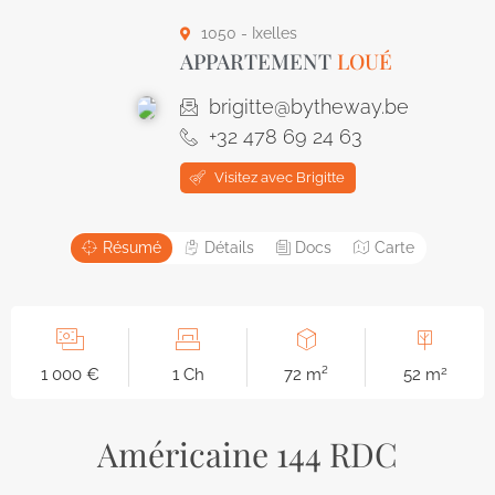
1050 - Ixelles
APPARTEMENT
LOUÉ
brigitte@bytheway.be
+32 478 69 24 63
Visitez avec Brigitte
Résumé
Détails
Docs
Carte
2
1 000 €
1 Ch
72 m²
52 m
Américaine 144 RDC