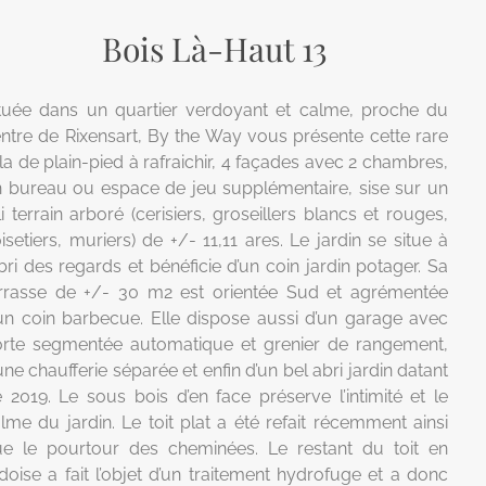
Bois Là-Haut 13
tuée dans un quartier verdoyant et calme, proche du
ntre de Rixensart, By the Way vous présente cette rare
lla de plain-pied à rafraichir, 4 façades avec 2 chambres,
 bureau ou espace de jeu supplémentaire, sise sur un
li terrain arboré (cerisiers, groseillers blancs et rouges,
isetiers, muriers) de +/- 11,11 ares. Le jardin se situe à
abri des regards et bénéficie d’un coin jardin potager. Sa
rrasse de +/- 30 m2 est orientée Sud et agrémentée
un coin barbecue. Elle dispose aussi d’un garage avec
rte segmentée automatique et grenier de rangement,
une chaufferie séparée et enfin d’un bel abri jardin datant
 2019. Le sous bois d’en face préserve l’intimité et le
lme du jardin. Le toit plat a été refait récemment ainsi
e le pourtour des cheminées. Le restant du toit en
doise a fait l’objet d’un traitement hydrofuge et a donc