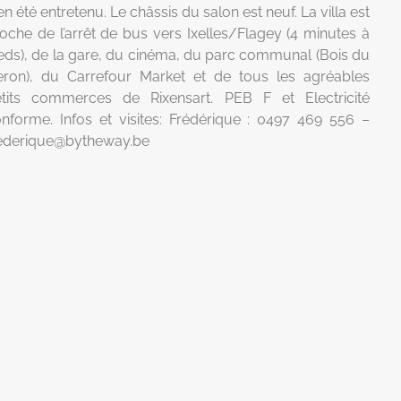
en été entretenu. Le châssis du salon est neuf. La villa est
oche de l’arrêt de bus vers Ixelles/Flagey (4 minutes à
eds), de la gare, du cinéma, du parc communal (Bois du
ron), du Carrefour Market et de tous les agréables
tits commerces de Rixensart. PEB F et Electricité
nforme. Infos et visites: Frédérique : 0497 469 556 –
ederique@bytheway.be