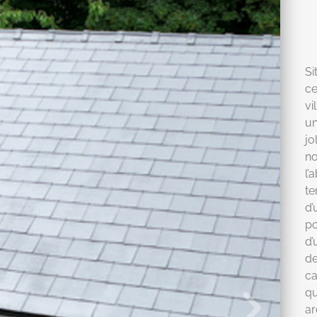
Si
ce
vi
un
jo
no
l’
te
d’
po
d’
de
ca
qu
ar