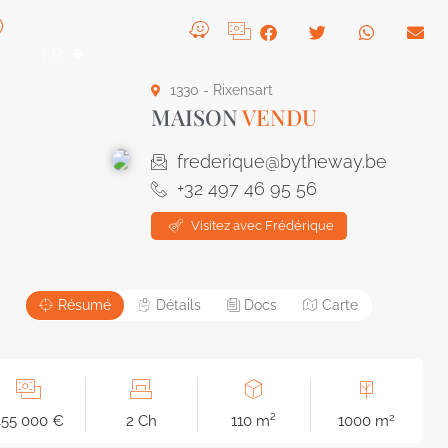
t
FR
1330 - Rixensart
MAISON
VENDU
frederique@bytheway.be
+32 497 46 95 56
Visitez avec Frédérique
Résumé
Détails
Docs
Carte
2
455 000 €
2 Ch
110 m²
1000 m