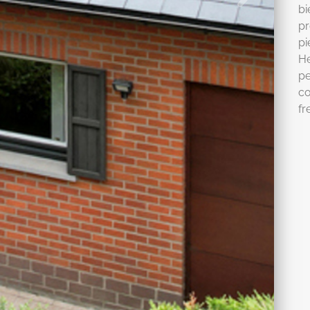
bi
pr
pi
He
pe
co
fr