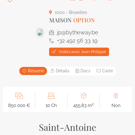
1000 - Bruxelles
MAISON
OPTION
jp@bytheway.be
+32 492 56 33 19
Visitez avec Jean-Philippe
Résumé
Détails
Docs
Carte
850 000 €
10 Ch
455.83 m²
Non
Saint-Antoine