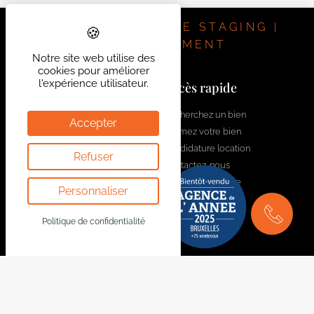
Il y a au total 8 compteurs d’électricité, 6 compteurs
d’eau et 6 compteurs de gaz. Technique : Chaudière
IMMOBILIER | HOME STAGING |
individuelle dans tous les logements, cuisine à installer
INVESTISSEMENT
Notre site web utilise des
aux 1er, 2e, 3e et 4e étages, électricité conforme, PEB D
cookies pour améliorer
(maison entière), nouveau toit, nouveaux châssis en
l'expérience utilisateur.
Contactez-nous
Accès rapide
PVC. A visiter sans tarder. Beau potentiel de rentabilité.
welcome@bytheway.be
Recherchez un bien
Accepter
Estimez votre bien
Av. Louise 461 Louizalaan
Candidature location
Refuser
1050 Bruxelles - Brussel
Contactez-nous
+32 2 648 01 20
Rejoignez l'équipe
Personnaliser
Drève Richelle 96
1410 Waterloo
Politique de confidentialité
+32 2 354 29 39
Av. Prekelinden 83
1200 Woluwe-St-Lambert
+32 2 734 00 36