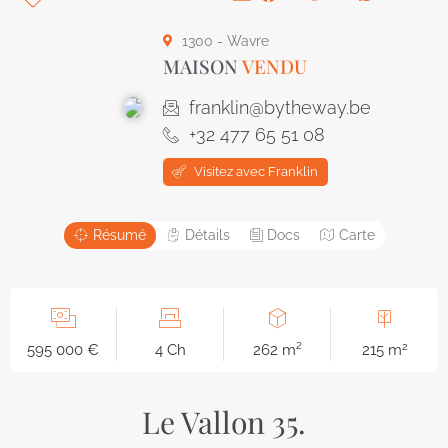
1300 - Wavre
MAISON
VENDU
franklin@bytheway.be
+32 477 65 51 08
Visitez avec Franklin
Résumé
Détails
Docs
Carte
2
595 000 €
4 Ch
262 m²
215 m
Le Vallon 35.