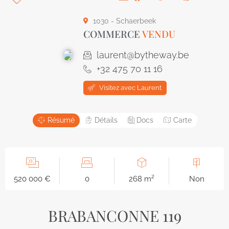
1030 - Schaerbeek
COMMERCE
VENDU
laurent@bytheway.be
+32 475 70 11 16
Visitez avec Laurent
Résumé
Détails
Docs
Carte
520 000 €
0
268 m²
Non
BRABANCONNE 119