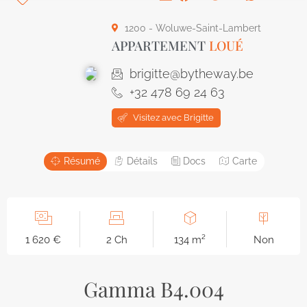
1200 - Woluwe-Saint-Lambert
APPARTEMENT
LOUÉ
brigitte@bytheway.be
+32 478 69 24 63
Visitez avec Brigitte
Résumé
Détails
Docs
Carte
1 620 €
2 Ch
134 m²
Non
Gamma B4.004