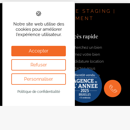
: 1.620€/mois – cave & parking INCLUS + 125€/mois
pour les charges communes, qui reprennent les
IMMOBILIER | HOME STAGING |
provisions pour le nettoyage des communs, l’entretien
INVESTISSEMENT
Notre site web utilise des
ascenseur, l’entretien et électricité des communs,
cookies pour améliorer
l’entretien des espaces verts, les honoraires syndic.
l'expérience utilisateur.
Contactez-nous
Accès rapide
Libre le 30 Juin 2024.
welcome@bytheway.be
Recherchez un bien
Accepter
Estimez votre bien
Av. Louise 461 Louizalaan
Candidature location
Refuser
1050 Bruxelles - Brussel
Contactez-nous
+32 2 648 01 20
Rejoignez l'équipe
Personnaliser
Drève Richelle 96
1410 Waterloo
Politique de confidentialité
+32 2 354 29 39
Av. Prekelinden 83
1200 Woluwe-St-Lambert
+32 2 734 00 36