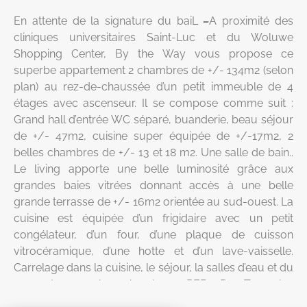
En attente de la signature du baiL
–
A proximité des
cliniques universitaires Saint-Luc et du Woluwe
Shopping Center, By the Way vous propose ce
superbe appartement 2 chambres de +/- 134m2 (selon
plan) au rez-de-chaussée d’un petit immeuble de 4
étages avec ascenseur. Il se compose comme suit :
Grand hall d’entrée WC séparé, buanderie, beau séjour
de +/- 47m2, cuisine super équipée de +/-17m2, 2
belles chambres de +/- 13 et 18 m2. Une salle de bain..
Le living apporte une belle luminosité grâce aux
grandes baies vitrées donnant accès à une belle
grande terrasse de +/- 16m2 orientée au sud-ouest. La
cuisine est équipée d’un frigidaire avec un petit
congélateur, d’un four, d’une plaque de cuisson
vitrocéramique, d’une hotte et d’un lave-vaisselle.
Carrelage dans la cuisine, le séjour, la salles d’eau et du
parquet pour les chambres. PEB: D-. Tous les
compteurs sont individuels (gaz, électricité, eau). Loyer