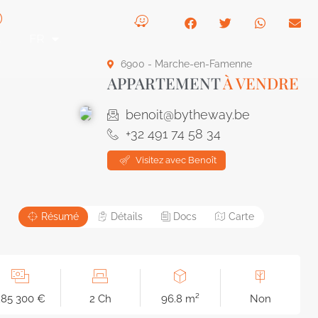
t
FR
6900 - Marche-en-Famenne
APPARTEMENT
À VENDRE
benoit@bytheway.be
+32 491 74 58 34
Visitez avec Benoît
Résumé
Détails
Docs
Carte
285 300 €
2 Ch
96.8 m²
Non