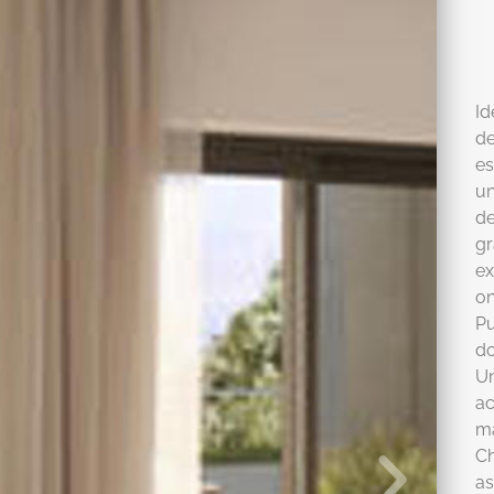
Id
de
es
un
de
gr
ex
on
Pu
do
Un
ac
m
Ch
as