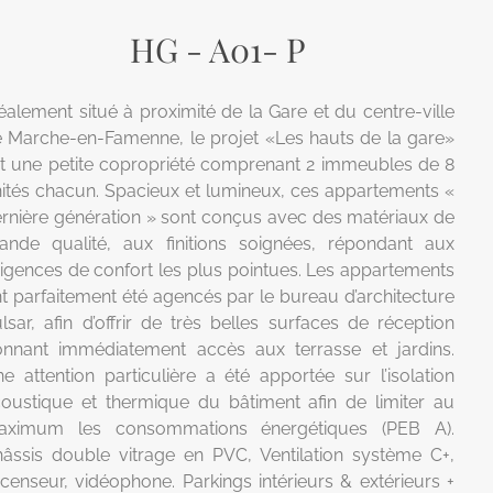
HG - A01- P
éalement situé à proximité de la Gare et du centre-ville
 Marche-en-Famenne, le projet «Les hauts de la gare»
t une petite copropriété comprenant 2 immeubles de 8
ités chacun. Spacieux et lumineux, ces appartements «
rnière génération » sont conçus avec des matériaux de
ande qualité, aux finitions soignées, répondant aux
igences de confort les plus pointues. Les appartements
t parfaitement été agencés par le bureau d’architecture
lsar, afin d’offrir de très belles surfaces de réception
nnant immédiatement accès aux terrasse et jardins.
e attention particulière a été apportée sur l’isolation
oustique et thermique du bâtiment afin de limiter au
aximum les consommations énergétiques (PEB A).
âssis double vitrage en PVC, Ventilation système C+,
censeur, vidéophone. Parkings intérieurs & extérieurs +