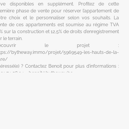
ave disponibles en supplément. Profitez de cette
emière phase de vente pour réserver l’appartement de
tre choix et le personnaliser selon vos souhaits. La
nte de ces appartements est soumise au régime TVA
% sur la construction et 12,5% de droits d’enregistrement
r le terrain.
Découvrir le projet :
tps://bytheway.immo/projet/5969549-les-hauts-de-la-
are/
téressé(e) ? Contactez Benoit pour plus d’informations :
91 74 58 34 –
benoit@bytheway.be