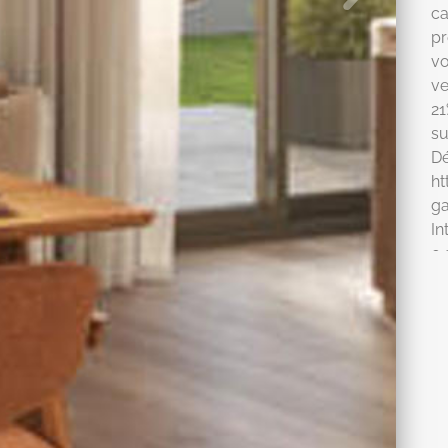
c
pr
vo
ve
21
su
ht
g
In
04