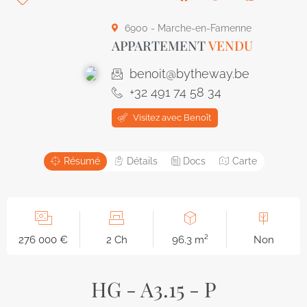
6900 - Marche-en-Famenne
APPARTEMENT
VENDU
benoit@bytheway.be
+32 491 74 58 34
Visitez avec Benoît
Résumé
Détails
Docs
Carte
276 000 €
2 Ch
96.3 m²
Non
HG - A3.15 - P