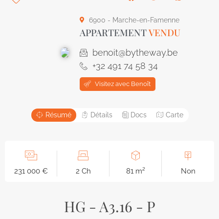
6900 - Marche-en-Famenne
APPARTEMENT
VENDU
benoit@bytheway.be
+32 491 74 58 34
Visitez avec Benoît
Résumé
Détails
Docs
Carte
231 000 €
2 Ch
81 m²
Non
HG - A3.16 - P