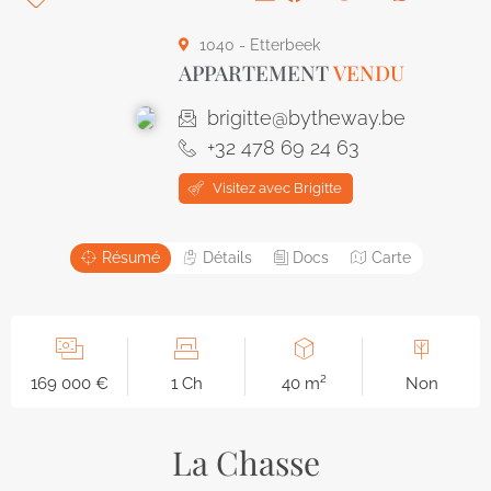
1040 - Etterbeek
APPARTEMENT
VENDU
brigitte@bytheway.be
+32 478 69 24 63
Visitez avec Brigitte
Résumé
Détails
Docs
Carte
169 000 €
1 Ch
40 m²
Non
La Chasse