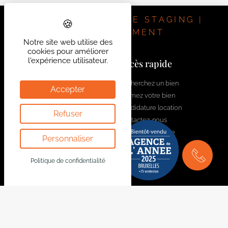
visite.
IMMOBILIER | HOME STAGING |
INVESTISSEMENT
Notre site web utilise des
cookies pour améliorer
l'expérience utilisateur.
Contactez-nous
Accès rapide
welcome@bytheway.be
Recherchez un bien
Accepter
Estimez votre bien
Av. Louise 461 Louizalaan
Candidature location
Refuser
1050 Bruxelles - Brussel
Contactez-nous
+32 2 648 01 20
Rejoignez l'équipe
Personnaliser
Drève Richelle 96
1410 Waterloo
Politique de confidentialité
+32 2 354 29 39
Av. Prekelinden 83
1200 Woluwe-St-Lambert
+32 2 734 00 36