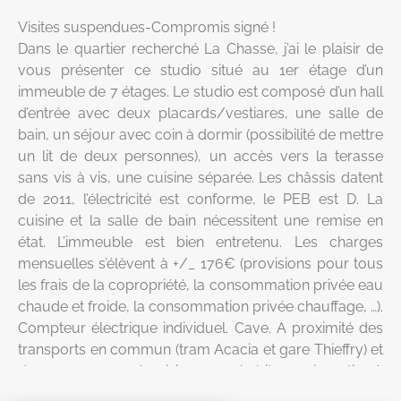
Visites suspendues-Compromis signé !
Dans le quartier recherché La Chasse, j’ai le plaisir de
vous présenter ce studio situé au 1er étage d’un
immeuble de 7 étages. Le studio est composé d’un hall
d’entrée avec deux placards/vestiares, une salle de
bain, un séjour avec coin à dormir (possibilité de mettre
un lit de deux personnes), un accès vers la terasse
sans vis à vis, une cuisine séparée. Les châssis datent
de 2011, l’électricité est conforme, le PEB est D. La
cuisine et la salle de bain nécessitent une remise en
état. L’immeuble est bien entretenu. Les charges
mensuelles s’élèvent à +/_ 176€ (provisions pour tous
les frais de la copropriété, la consommation privée eau
chaude et froide, la consommation privée chauffage, …).
Compteur électrique individuel. Cave. A proximité des
transports en commun (tram Acacia et gare Thieffry) et
des commerces. A saisir pour y habiter ou investir . A
votre disposition pour plus d’informations et/ou une