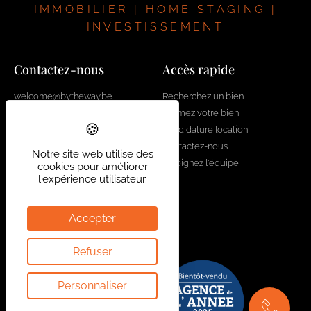
IMMOBILIER | HOME STAGING |
INVESTISSEMENT
Contactez-nous
Accès rapide
welcome@bytheway.be
Recherchez un bien
Estimez votre bien
Av. Louise 461 Louizalaan
Candidature location
1050 Bruxelles - Brussel
Contactez-nous
+32 2 648 01 20
Notre site web utilise des
Rejoignez l'équipe
cookies pour améliorer
l'expérience utilisateur.
Drève Richelle 96
1410 Waterloo
+32 2 354 29 39
Accepter
Av. Prekelinden 83
Refuser
1200 Woluwe-St-Lambert
+32 2 734 00 36
Personnaliser
Mentions Légales
Suivez-nous