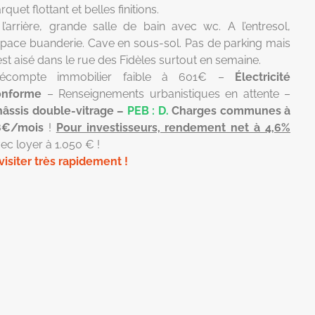
rquet flottant et belles finitions.
l’arrière, grande salle de bain avec wc. A l’entresol,
pace buanderie. Cave en sous-sol. Pas de parking mais
 est aisé dans le rue des Fidèles surtout en semaine.
récompte immobilier faible à 601€ –
Électricité
onforme
– Renseignements urbanistiques en attente –
âssis double-vitrage –
PEB : D.
Charges communes à
8€/mois
!
Pour investisseurs, rendement net à 4,6%
ec loyer à 1.050 € !
visiter très rapidement !