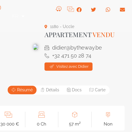
t
FR
1180 - Uccle
APPARTEMENT
VENDU
didier@bytheway.be
+32 471 50 28 74
Visitez avec Didier
Résumé
Détails
Docs
Carte
230 000 €
0 Ch
57 m²
Non