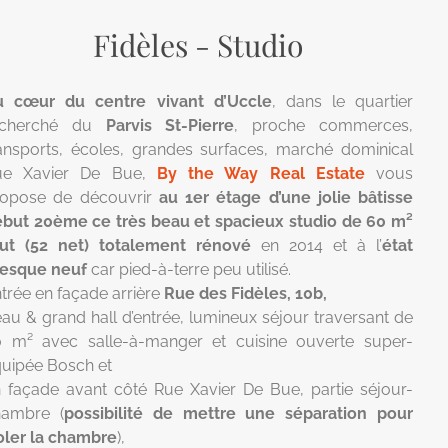
Fidèles - Studio
u cœur du centre vivant d’Uccle
, dans le quartier
echerché du
Parvis St-Pierre
, proche commerces,
ansports, écoles, grandes surfaces, marché dominical
ue Xavier De Bue,
By the Way Real Estate
vous
ropose de découvrir
au 1er étage d’une jolie bâtisse
but 20ème ce très beau et spacieux studio de 60 m²
rut (52 net) totalement rénové
en 2014 et à l’
état
resque neuf
car pied-à-terre peu utilisé.
trée en façade arrière
Rue des Fidèles, 10b,
au & grand hall d’entrée, lumineux séjour traversant de
 m² avec salle-à-manger et cuisine ouverte super-
uipée Bosch et
 façade avant côté Rue Xavier De Bue, partie séjour-
hambre (
possibilité de mettre une séparation pour
oler la chambre
),