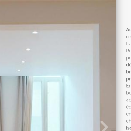
A
r
tr
R
p
dé
b
p
En
be
40
éq
en
c
is