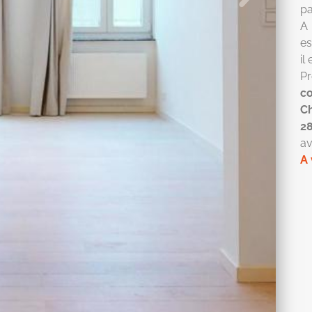
pa
A 
es
il
P
c
Ch
2
av
A 