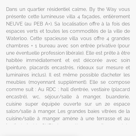
Dans un quartier résidentiel calme, By the Way vous
présente cette lumineuse villa 4 façades, entièrement
NEUVE (au PEB A+). Sa localisation offre à la fois des
espaces verts et toutes les commodités de la ville de
Waterloo. Cette spacieuse villa vous offre 4 grandes
chambres + 1 bureau avec son entrée privative (pour
une éventuelle profession libérale). Elle est prête à être
habitée immédiatement et est décorée avec soin
(peinture, placards encastrés, rideaux sur mesure et
luminaires inclus). Il est même possible d’acheter les
meubles (moyennant supplément). Elle se compose
comme suit : Au RDC : hall d’entrée, vestiaire (placard
encastré), wc, séjour/salle à manger, buanderie,
cuisine super équipée ouverte sur un 2e espace
salon/salle à manger. Les grandes baies vitrées de la
cuisine/salle à manger amène à une terrasse et au
jardin (orientés SUD). Au 1er étage : 1 suite parentale
avec sa SDB attenante (incl. un wc), 3 autres grandes