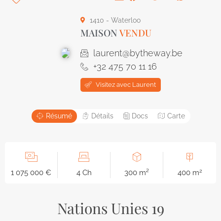
1410 - Waterloo
MAISON
VENDU
laurent@bytheway.be
+32 475 70 11 16
Visitez avec Laurent
Résumé
Détails
Docs
Carte
2
1 075 000 €
4 Ch
300 m²
400 m
Nations Unies 19