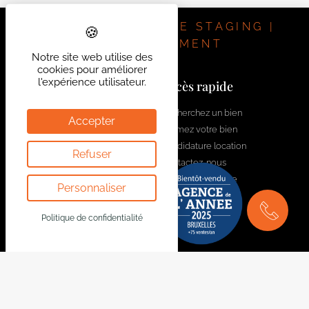
IMMOBILIER | HOME STAGING |
INVESTISSEMENT
Notre site web utilise des
cookies pour améliorer
l'expérience utilisateur.
Contactez-nous
Accès rapide
welcome@bytheway.be
Recherchez un bien
Accepter
Estimez votre bien
Av. Louise 461 Louizalaan
Candidature location
Refuser
1050 Bruxelles - Brussel
Contactez-nous
+32 2 648 01 20
Rejoignez l'équipe
Personnaliser
Drève Richelle 96
1410 Waterloo
Politique de confidentialité
+32 2 354 29 39
Av. Prekelinden 83
1200 Woluwe-St-Lambert
+32 2 734 00 36