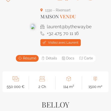
1330 - Rixensart
MAISON
VENDU
laurent@bytheway.be
+32 475 70 11 16
Visitez avec Laurent
Résumé
Détails
Docs
Carte
2
550 000 €
2 Ch
114 m²
1500 m
BELLOY