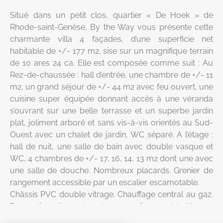
Situé dans un petit clos, quartier « De Hoek » de
Rhode-saint-Genèse, By the Way vous présente cette
charmante villa 4 façades, d’une superficie net
habitable de +/- 177 m2, sise sur un magnifique terrain
de 10 ares 24 ca. Elle est composée comme suit : Au
Rez-de-chaussée : hall d’entrée, une chambre de +/- 11
m2, un grand séjour de +/- 44 m2 avec feu ouvert, une
cuisine super équipée donnant accès à une véranda
s’ouvrant sur une belle terrasse et un superbe jardin
plat, joliment arboré et sans vis-à-vis orientés au Sud-
Ouest avec un chalet de jardin, WC séparé. A l’étage :
hall de nuit, une salle de bain avec double vasque et
WC, 4 chambres de +/- 17, 16, 14, 13 m2 dont une avec
une salle de douche. Nombreux placards. Grenier de
rangement accessible par un escalier escamotable.
Châssis PVC double vitrage. Chauffage central au gaz.
Production d’eau chaude par boiler (300L). Alarme.
Électricité non conforme. PEB: E. Revenu cadastral :