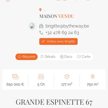
-
MAISON
VENDU
brigitte@bytheway.be
+32 478 69 24 63
Visitez avec Brigitte
Résumé
Détails
Docs
Carte
2
650 000 €
5 Ch
177 m²
750 m
GRANDE ESPINETTE 67